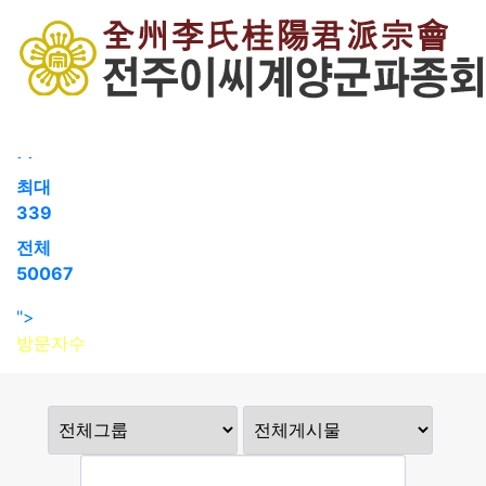
회원가입
로그인
오늘
94
어제
77
최대
339
전체
50067
">
방문자수