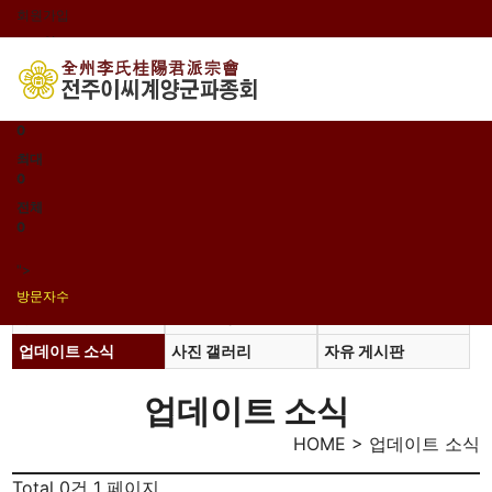
회원가입
로그인
오늘
0
어제
0
최대
0
전체
0
">
방문자수
공지사항
지파소식
일가동정
업데이트 소식
사진 갤러리
자유 게시판
업데이트 소식
HOME > 업데이트 소식
Total 0건
1 페이지