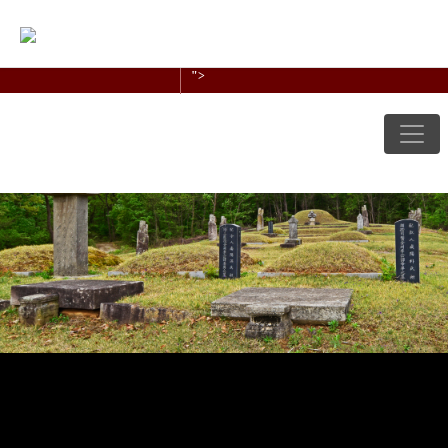
방문자수
오늘
0
어제
0
최대
0
전체
0
로그인
회원가입
">