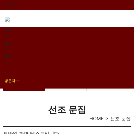
회원가입
로그인
오늘
0
어제
0
최대
0
전체
0
">
방문자수
선조 문집
회 보
기타 자료실
선조 문집
HOME > 선조 문집
모바일 화면 테스트입니다.