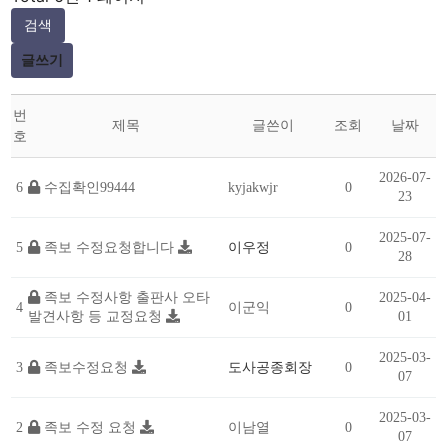
검색
글쓰기
번
제목
글쓴이
조회
날짜
호
2026-07-
6
수집확인99444
kyjakwjr
0
23
2025-07-
5
족보 수정요청합니다
이우정
0
28
족보 수정사항 출판사 오타
2025-04-
4
이군익
0
발견사항 등 교정요청
01
2025-03-
3
족보수정요청
도사공종회장
0
07
2025-03-
2
족보 수정 요청
이남열
0
07