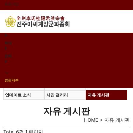
회원가입
로그인
오늘
0
어제
0
최대
0
전체
0
">
방문자수
공지사항
지파소식
일가동정
업데이트 소식
사진 갤러리
자유 게시판
자유 게시판
HOME > 자유 게시판
Total 6건
1 페이지